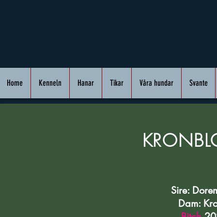
Home
Kenneln
Hanar
Tikar
Våra hundar
Svante
KRONBL
Sire: Dor
Dam: Kr
Bitch
20