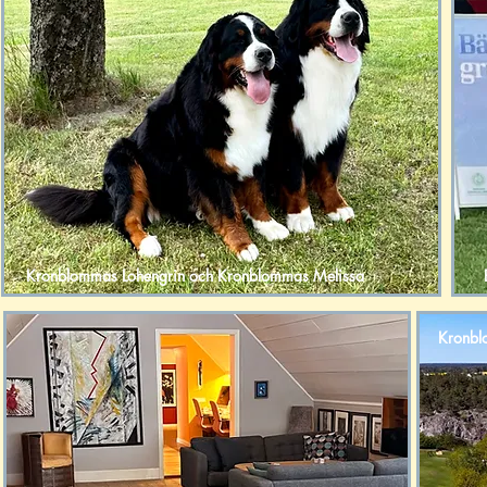
Kronblommas Lohengrin och Kronblommas Melissa
Kronbl