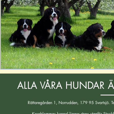
ALLA VÅRA HUNDAR Ä
Rättaregården 1, Norrudden, 179 95 Svartsjö. 
Kronblommas kennel ligger
strax utanför Stock